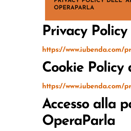
PRIVACY POLICY DELL' A
OPERAPARLA
Privacy Polic
https://www.iubenda.com/pr
Cookie Policy
https://www.iubenda.com/pr
Accesso alla p
Progetto OperaParla e oper
OperaParla