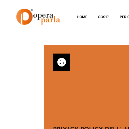
HOME
COS’E’
PER 