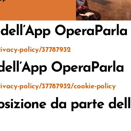
PP
y dell’App OperaParla
ivacy-policy/37787932
 dell’App OperaParla
ivacy-policy/37787932/cookie-policy
osizione da parte del
aparla.it